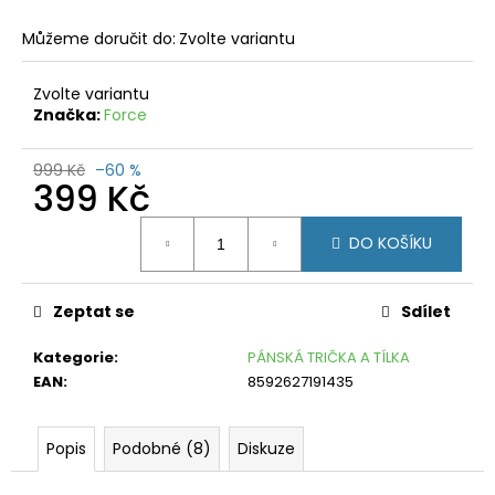
č
u
Můžeme doručit do:
Zvolte variantu
j
e
Zvolte variantu
m
Značka:
Force
e
CRAFT
999 Kč
–60 %
399 Kč
ISOLATE
M
ČERNÁ
Měrná
DO KOŠÍKU
cena:
990
Kč
Původně:
2
Zeptat se
Sdílet
590
Kč
Kategorie
:
PÁNSKÁ TRIČKA A TÍLKA
EAN
:
8592627191435
Popis
Podobné (8)
Diskuze