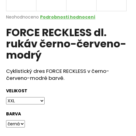
a
j
Průměrné
Neohodnoceno
Podrobnosti hodnocení
í
hodnocení
FORCE RECKLESS dl.
produktu
t
je
?
rukáv černo-červeno-
0,0
z
modrý
5
hvězdiček.
Cyklistický dres FORCE RECKLESS v černo-
HLEDAT
červeno-modré barvě.
VELIKOST
D
o
p
BARVA
o
r
u