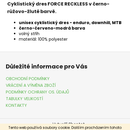
Cyklistický dres FORCE RECKLESS v černo-
růžovo-žluté barvě.
unisex cyklistický dres - enduro, downhill, MTB
černo-červeno-modrá barva
volný střih
materiál: 100% polyester
Z
á
Důležité informace pro Vás
p
a
OBCHODNÍ PODMÍNKY
t
VRÁCENÍ A VÝMĚNA ZBOŽÍ
í
PODMÍNKY OCHRANY OS. ÚDAJŮ
TABULKY VELIKOSTÍ
KONTAKTY
Vytvořil Shoptet
Tento web používá soubory cookie. Dalším procházením tohoto