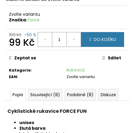
č
u
j
Zvolte variantu
e
Značka:
Force
m
e
199 Kč
–50 %
99 Kč
DO KOŠÍKU
PONOŽKY
Měrná
FORCE
IN
cena:
Zeptat se
Sdílet
HEART
DLOUHÉ
BÍLÉ
Kategorie
:
RUKAVICE
EAN
:
Zvolte variantu
99
Kč
Původně:
199
Popis
Související (8)
Podobné (8)
Diskuze
Kč
Cyklistické rukavice FORCE FUN
unisex
žlutá barva