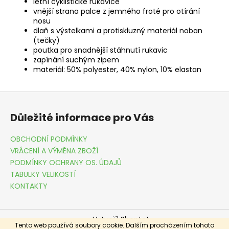
letní cyklistické rukavice
vnější strana palce z jemného froté pro otírání
nosu
dlaň s výstelkami a protiskluzný materiál noban
(tečky)
poutka pro snadnější stáhnutí rukavic
zapínání suchým zipem
materiál: 50% polyester, 40% nylon, 10% elastan
Z
á
Důležité informace pro Vás
p
a
OBCHODNÍ PODMÍNKY
t
VRÁCENÍ A VÝMĚNA ZBOŽÍ
í
PODMÍNKY OCHRANY OS. ÚDAJŮ
TABULKY VELIKOSTÍ
KONTAKTY
Vytvořil Shoptet
Tento web používá soubory cookie. Dalším procházením tohoto