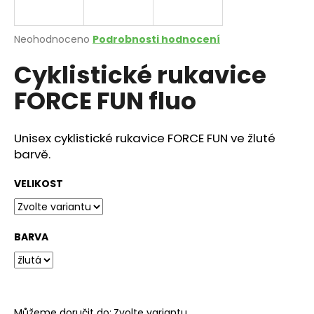
a
j
Průměrné
Neohodnoceno
Podrobnosti hodnocení
í
hodnocení
Cyklistické rukavice
produktu
t
je
?
FORCE FUN fluo
0,0
z
5
hvězdiček.
Unisex cyklistické rukavice FORCE FUN ve žluté
barvě.
HLEDAT
VELIKOST
D
o
BARVA
p
o
r
u
Můžeme doručit do:
Zvolte variantu