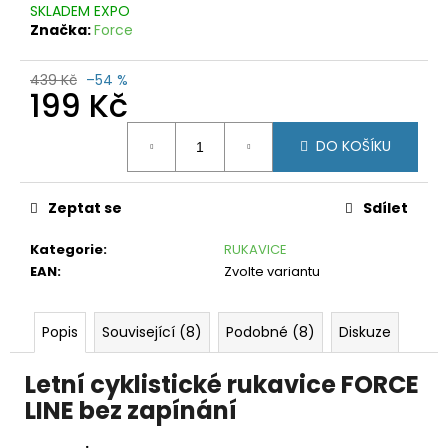
č
SKLADEM EXPO
u
Značka:
Force
j
e
439 Kč
–54 %
m
199 Kč
e
Měrná
DO KOŠÍKU
cena:
CRAFT
CORE
GAIN
POINT
Zeptat se
Sdílet
499
Kč
Kategorie
:
RUKAVICE
Původně:
EAN
:
Zvolte variantu
1
090
Kč
Popis
Související (8)
Podobné (8)
Diskuze
Letní cyklistické rukavice FORCE
LINE bez zapínání