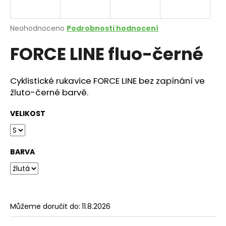
a
j
Průměrné
Neohodnoceno
Podrobnosti hodnocení
í
hodnocení
FORCE LINE fluo-černé
produktu
t
je
?
0,0
z
Cyklistické rukavice FORCE LINE bez zapínání ve
5
žluto-černé barvě.
hvězdiček.
VELIKOST
HLEDAT
BARVA
D
o
p
o
r
Můžeme doručit do:
11.8.2026
u