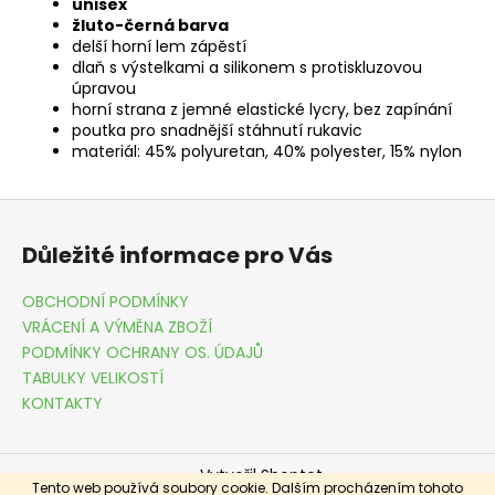
unisex
žluto-černá barva
delší horní lem zápěstí
dlaň s výstelkami a silikonem s protiskluzovou
úpravou
horní strana z jemné elastické lycry, bez zapínání
poutka pro snadnější stáhnutí rukavic
materiál: 45% polyuretan, 40% polyester, 15% nylon
Z
á
Důležité informace pro Vás
p
a
OBCHODNÍ PODMÍNKY
t
VRÁCENÍ A VÝMĚNA ZBOŽÍ
í
PODMÍNKY OCHRANY OS. ÚDAJŮ
TABULKY VELIKOSTÍ
KONTAKTY
Vytvořil Shoptet
Tento web používá soubory cookie. Dalším procházením tohoto