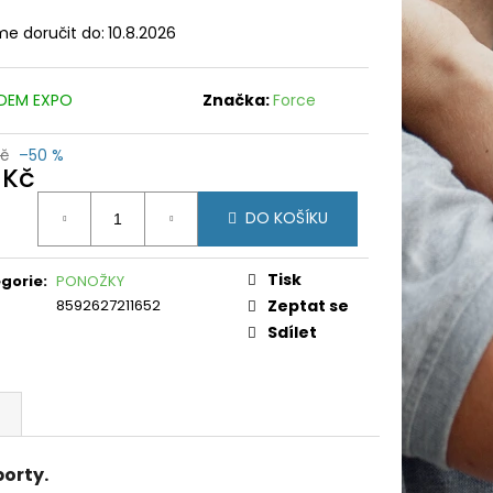
e doručit do:
10.8.2026
DEM EXPO
Značka:
Force
Kč
–50 %
 Kč
ná
DO KOŠÍKU
:
Tisk
gorie
:
PONOŽKY
8592627211652
Zeptat se
Sdílet
porty.