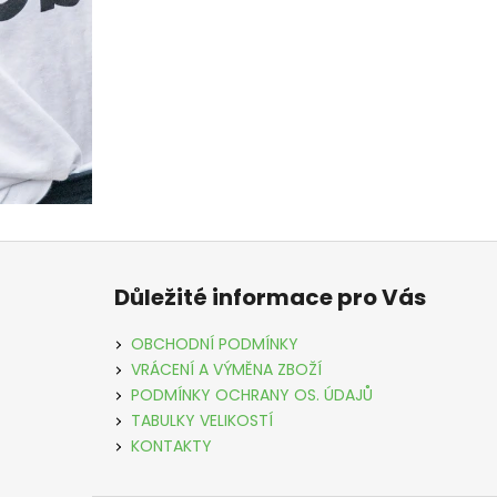
Z
á
Důležité informace pro Vás
p
a
OBCHODNÍ PODMÍNKY
t
VRÁCENÍ A VÝMĚNA ZBOŽÍ
í
PODMÍNKY OCHRANY OS. ÚDAJŮ
TABULKY VELIKOSTÍ
KONTAKTY