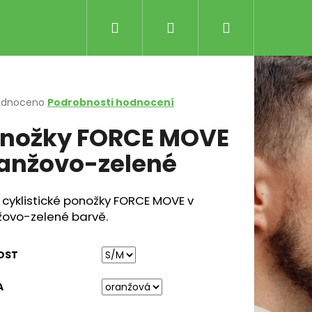
Hledat
Přihlášení
Nákupní
košík
rné
odnoceno
Podrobnosti hodnocení
cení
nožky FORCE MOVE
ktu
anžovo-zelené
ček.
 cyklistické ponožky FORCE MOVE v
žovo-zelené barvě.
Následující
LE RŮŽOVO-ČERNÉ
OST
Kč
A