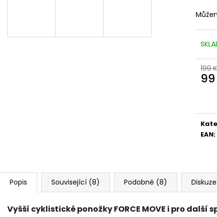
Můžem
SKLA
199 
99
Měr
cena
Kate
EAN
:
Popis
Související (8)
Podobné (8)
Diskuze
Vyšší cyklistické ponožky FORCE MOVE i pro další s