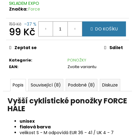
č
SKLADEM EXPO
u
Značka:
Force
j
e
159 Kč
–37 %
m
99 Kč
DO KOŠÍKU
e
Měrná
cena:
FORCE
Zeptat se
Sdílet
LOOK
FLUO
Kategorie
:
PONOŽKY
99
EAN
:
Zvolte variantu
Kč
Původně:
179
Kč
Popis
Související (8)
Podobné (8)
Diskuze
Vyšší cyklistické ponožky FORCE
HALE
unisex
fialová barva
velikost S - M odpovídá EUR 36 - 41 / UK 4 - 7