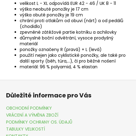
velikost L - XL odpovídá EUR 42 - 46 / UK 8 - 11
výška neobuté ponožky je 17 cm
výška obuté ponožky je 19 cm
chrání proti otlakům od obuvi (nárt) a od pedálů
(chodidlo)
zpevněné zátěžové partie kotníku a achilovky
důmyslné boční odvětrání, vysoce prodyšný
materiál
ponožky označeny R (pravá) + L (levá)
použití nejen jako cyklistické ponožky, ale také pro
další sporty (běh, túra,...), či pro běžné nošení
materiál: 96 % polyamid, 4 % elastan
Z
á
Důležité informace pro Vás
p
a
OBCHODNÍ PODMÍNKY
t
VRÁCENÍ A VÝMĚNA ZBOŽÍ
í
PODMÍNKY OCHRANY OS. ÚDAJŮ
TABULKY VELIKOSTÍ