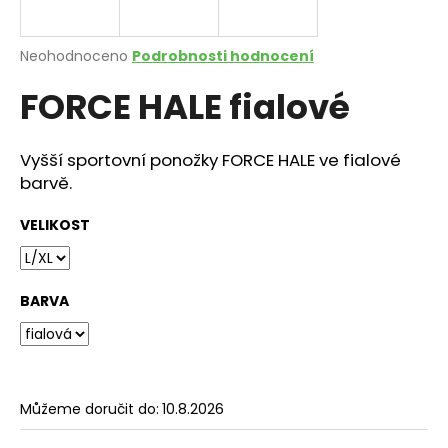
a
j
Průměrné
Neohodnoceno
Podrobnosti hodnocení
í
hodnocení
FORCE HALE fialové
produktu
t
je
?
0,0
z
Vyšší sportovní ponožky FORCE HALE ve fialové
5
barvě.
hvězdiček.
VELIKOST
HLEDAT
BARVA
D
o
p
o
r
Můžeme doručit do:
10.8.2026
u