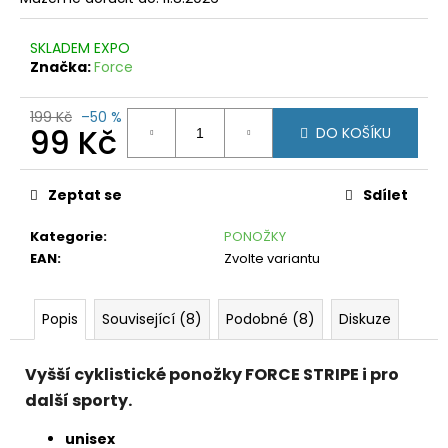
č
u
j
SKLADEM EXPO
e
Značka:
Force
m
e
199 Kč
–50 %
99 Kč
DO KOŠÍKU
CYKLISTICKÉ
Měrná
RUKAVICE
FORCE
cena:
Zeptat se
Sdílet
DARK
ČERNÉ
Kategorie
:
PONOŽKY
299
EAN
:
Zvolte variantu
Kč
Původně:
499
Kč
Popis
Související (8)
Podobné (8)
Diskuze
Vyšší cyklistické ponožky FORCE STRIPE i pro
další sporty.
unisex