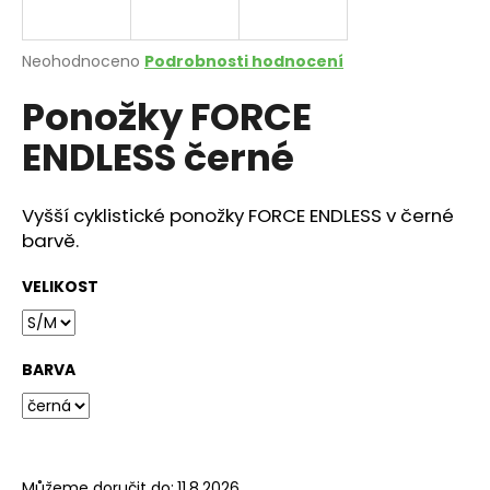
a
j
Průměrné
Neohodnoceno
Podrobnosti hodnocení
í
hodnocení
Ponožky FORCE
produktu
t
je
?
ENDLESS černé
0,0
z
5
hvězdiček.
Vyšší cyklistické ponožky FORCE ENDLESS v černé
barvě.
HLEDAT
VELIKOST
D
o
BARVA
p
o
r
u
Můžeme doručit do:
11.8.2026