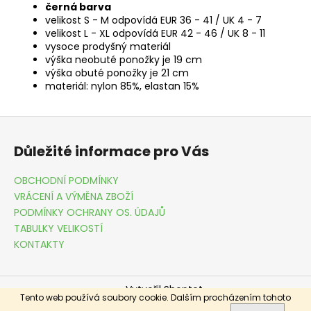
černá barva
velikost S - M odpovídá EUR 36 - 41 / UK 4 - 7
velikost L - XL odpovídá EUR 42 - 46 / UK 8 - 11
vysoce prodyšný materiál
výška neobuté ponožky je 19 cm
výška obuté ponožky je 21 cm
materiál: nylon 85%, elastan 15%
Z
á
Důležité informace pro Vás
p
a
OBCHODNÍ PODMÍNKY
t
VRÁCENÍ A VÝMĚNA ZBOŽÍ
í
PODMÍNKY OCHRANY OS. ÚDAJŮ
TABULKY VELIKOSTÍ
KONTAKTY
Vytvořil Shoptet
Tento web používá soubory cookie. Dalším procházením tohoto
Copyright 2026
DRESSME.CZ
. Všechna práva vyhrazena.