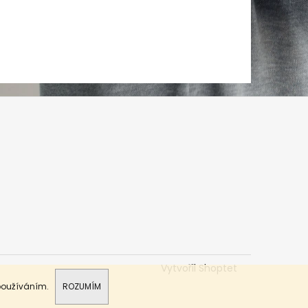
Vytvořil Shoptet
 používáním.
ROZUMÍM