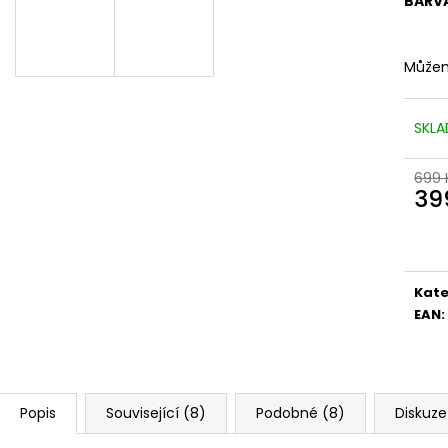
BARV
Můžem
SKLA
699 
39
Měr
cena
Kate
EAN
:
Popis
Související (8)
Podobné (8)
Diskuze