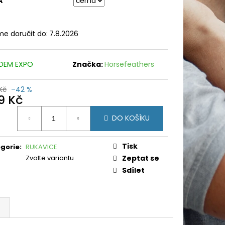
A
e doručit do:
7.8.2026
DEM EXPO
Značka:
Horsefeathers
Kč
–42 %
9 Kč
ná
DO KOŠÍKU
:
Tisk
gorie
:
RUKAVICE
Zvolte variantu
Zeptat se
Sdílet