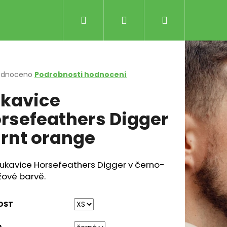
Hledat
Přihlášení
Nákupní
košík
rné
odnoceno
Podrobnosti hodnocení
cení
kavice
ktu
rsefeathers Digger
rnt orange
ček.
rukavice Horsefeathers Digger v černo-
SENCE THERMAL ŠEDÁ
Následující
žové barvě.
č
OST