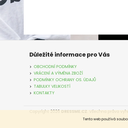
Z
á
Důležité informace pro Vás
p
a
OBCHODNÍ PODMÍNKY
t
VRÁCENÍ A VÝMĚNA ZBOŽÍ
í
PODMÍNKY OCHRANY OS. ÚDAJŮ
TABULKY VELIKOSTÍ
KONTAKTY
Copyright 2026
DRESSME.CZ
. Všechna práva vyh
Tento web používá soubor