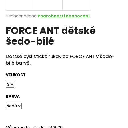
a
j
Průměrné
Neohodnoceno
Podrobnosti hodnocení
í
hodnocení
FORCE ANT dětské
produktu
t
je
?
šedo-bílé
0,0
z
5
hvězdiček.
Dětské cyklistické rukavice FORCE ANT v šedo-
bílé barvě.
HLEDAT
VELIKOST
D
o
BARVA
p
o
r
u
Můžeme doručit do:
11.8.2026