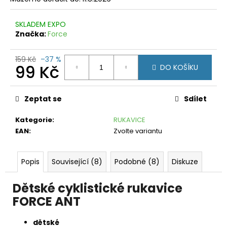
č
u
j
SKLADEM EXPO
e
Značka:
Force
m
e
159 Kč
–37 %
99 Kč
DO KOŠÍKU
CRAFT
Měrná
ADV
CHARGE
cena:
Zeptat se
Sdílet
PERFORATED
TMAVĚ
MODRÁ
Kategorie
:
RUKAVICE
EAN
:
Zvolte variantu
599
Kč
Původně:
1
Popis
Související (8)
Podobné (8)
Diskuze
490
Kč
Dětské cyklistické rukavice
FORCE ANT
dětské