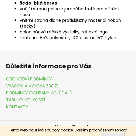
šedo-bílá barva
vnější strana palce z jemného froté pro otírání
nosu
vnitřní strana dlaně protiskluzný materiál noban
(tečky)
celodlaňové měkké výstelky, reflexní logo
materiál: 85% polyester, 10% elastan, 5% nylon
Z
á
Důležité informace pro Vás
p
a
OBCHODNÍ PODMÍNKY
t
VRÁCENÍ A VÝMĚNA ZBOŽÍ
í
PODMÍNKY OCHRANY OS. ÚDAJŮ
TABULKY VELIKOSTÍ
KONTAKTY
Vytvořil Shoptet
Tento web používá soubory cookie. Dalším procházením tohoto
Copyright 2026
DRESSME.CZ
. Všechna práva vyhrazena.