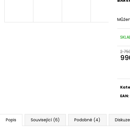
BARV
Můžem
SKLA
2 75
99
Měr
cena
Kate
EAN
:
Popis
Související (6)
Podobné (4)
Diskuze