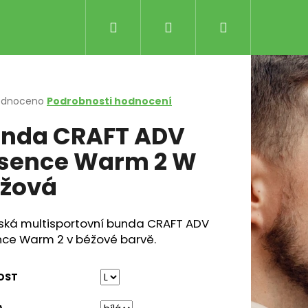
Hledat
Přihlášení
Nákupní
košík
rné
odnoceno
Podrobnosti hodnocení
cení
nda CRAFT ADV
ktu
sence Warm 2 W
žová
ček.
ká multisportovní bunda CRAFT ADV
Následující
LE RŮŽOVO-ČERNÉ
nce Warm 2 v béžové barvě.
Kč
OST