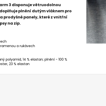
arm 3 disponuje větruodolnou
u doplňuje plnění dutým vláknem pro
 a prodyšné panely, které z vnitřní
psy na zip.
vech
na ramenou a rukávech
ný polyamid, 14 % elastan; plnění - 100 %
ester, 23 % elastan