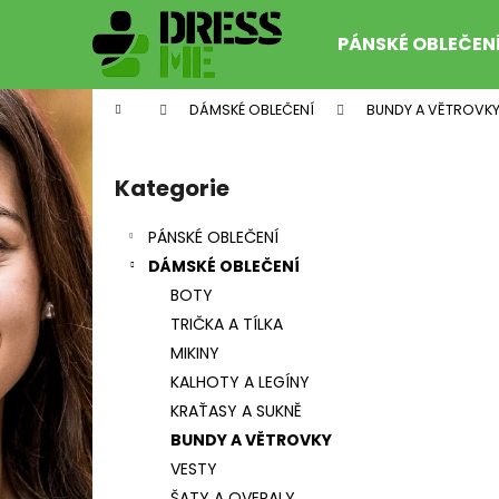
K
Přejít
na
o
PÁNSKÉ OBLEČEN
obsah
Zpět
Zpět
š
do
do
í
Domů
DÁMSKÉ OBLEČENÍ
BUNDY A VĚTROVK
k
obchodu
obchodu
P
o
Kategorie
Přeskočit
s
kategorie
t
PÁNSKÉ OBLEČENÍ
r
DÁMSKÉ OBLEČENÍ
a
BOTY
n
TRIČKA A TÍLKA
n
MIKINY
í
FORCE LOOK FLUO
KALHOTY A LEGÍNY
p
99 Kč
KRAŤASY A SUKNĚ
Původně:
179 Kč
a
BUNDY A VĚTROVKY
n
VESTY
e
ŠATY A OVERALY