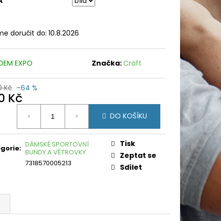
A
e doručit do:
10.8.2026
DEM EXPO
Značka:
Craft
0 Kč
–64 %
0 Kč
ná
DO KOŠÍKU
:
Tisk
DÁMSKÉ SPORTOVNÍ
gorie
:
BUNDY A VĚTROVKY
Zeptat se
7318570005213
Sdílet