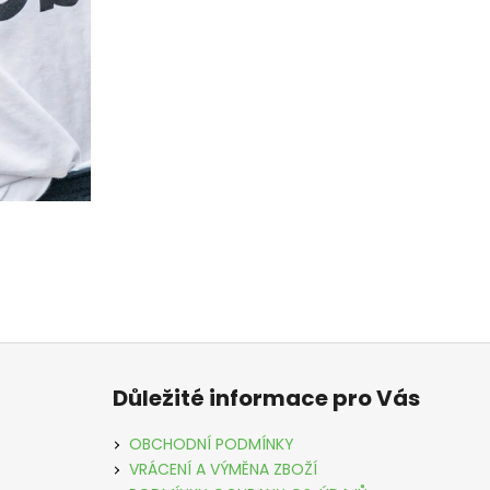
Z
á
Důležité informace pro Vás
p
a
OBCHODNÍ PODMÍNKY
t
VRÁCENÍ A VÝMĚNA ZBOŽÍ