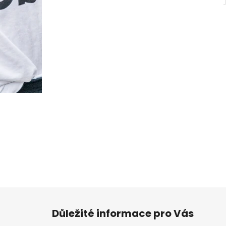
Z
á
Důležité informace pro Vás
p