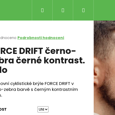
Hledat
Přihlášení
Nákupní
košík
rné
odnoceno
Podrobnosti hodnocení
cení
RCE DRIFT černo-
ktu
bra černé kontrast.
lo
ček.
ovní cyklistické brýle FORCE DRIFT v
Následující
LE RŮŽOVO-ČERNÉ
o-zebra barvě s černým kontrastním
.
Kč
OST