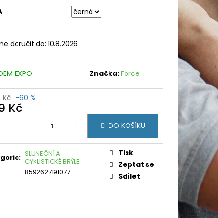
A
e doručit do:
10.8.2026
DEM EXPO
Značka:
Force
9 Kč
–60 %
9 Kč
ná
DO KOŠÍKU
:
Tisk
SLUNEČNÍ A
gorie
:
CYKLISTICKÉ BRÝLE
Zeptat se
8592627191077
Sdílet