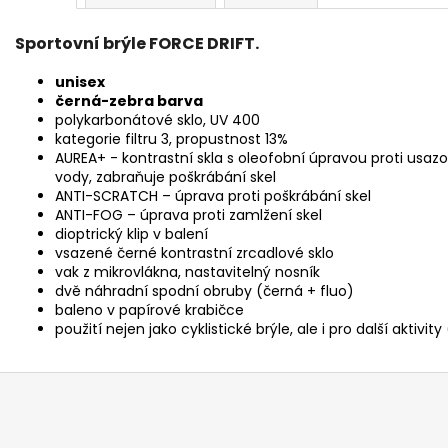
Sportovní brýle FORCE DRIFT.
unisex
černá-zebra barva
polykarbonátové sklo, UV 400
kategorie filtru 3, propustnost 13%
AUREA+ - kontrastní skla s oleofobní úpravou proti usaz
vody, zabraňuje poškrábání skel
ANTI-SCRATCH – úprava proti poškrábání skel
ANTI-FOG – úprava proti zamlžení skel
dioptrický klip v balení
vsazené černé kontrastní zrcadlové sklo
vak z mikrovlákna, nastavitelný nosník
dvě náhradní spodní obruby (černá + fluo)
baleno v papírové krabičce
použití nejen jako cyklistické brýle, ale i pro další aktivity