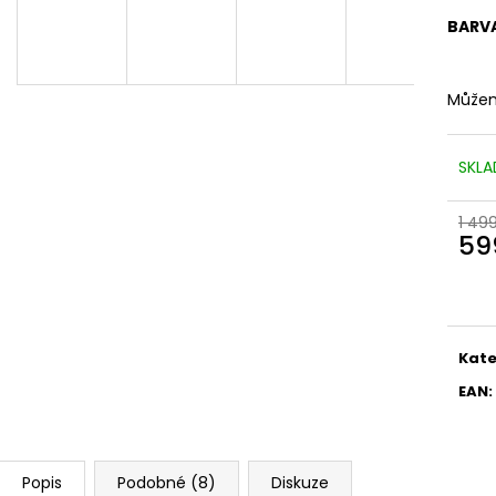
BARV
Můžem
SKLA
1 49
59
Měr
cena
Kate
EAN
:
Popis
Podobné (8)
Diskuze