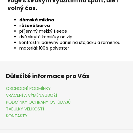
Edge s širokým využitím na sport, ale i
volný čas.
dámská mikina
růžová barva
příjemný měkký fleece
dvě skryté kapsičky na zip
kontrastní barevný panel na stojáčku a ramenou
materiál: 100% polyester
Z
á
Důležité informace pro Vás
p
a
OBCHODNÍ PODMÍNKY
t
VRÁCENÍ A VÝMĚNA ZBOŽÍ
í
PODMÍNKY OCHRANY OS. ÚDAJŮ
TABULKY VELIKOSTÍ
KONTAKTY