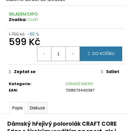
č
u
j
SKLADEM EXPO
e
Značka:
Craft
m
e
1 750 Kč
–65 %
599 Kč
FORCE
Měrná
DARTS
DO KOŠÍKU
GEL
cena:
MODRO-
ŠEDÉ
Zeptat se
Sdílet
199
Kč
Původně:
Kategorie
:
DÁMSKÉ MIKINY
399
EAN
:
7318573440387
Kč
Popis
Diskuze
Dámský hřejivý polorolák CRAFT CORE