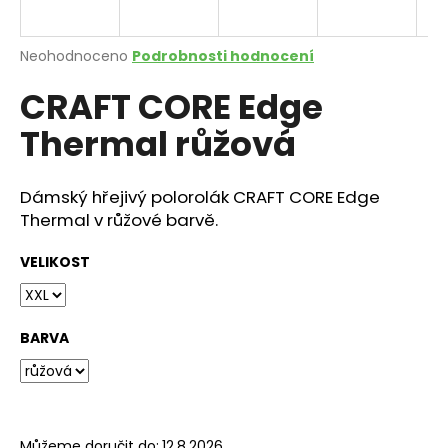
a
j
Průměrné
Neohodnoceno
Podrobnosti hodnocení
í
hodnocení
CRAFT CORE Edge
produktu
t
je
?
Thermal růžová
0,0
z
5
hvězdiček.
Dámský hřejivý polorolák CRAFT CORE Edge
Thermal v růžové barvě.
HLEDAT
VELIKOST
D
o
BARVA
p
o
r
u
Můžeme doručit do:
12.8.2026