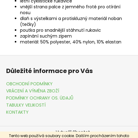
letní cyklistické rukavice
vnější strana palce z jemného froté pro otírání
nosu
dlaň s výstelkami a protiskluzný materiál noban
(tečky)
poutka pro snadnější stáhnutí rukavic
zapínání suchým zipem
materiál: 50% polyester, 40% nylon, 10% elastan
Z
á
Důležité informace pro Vás
p
a
OBCHODNÍ PODMÍNKY
t
VRÁCENÍ A VÝMĚNA ZBOŽÍ
í
PODMÍNKY OCHRANY OS. ÚDAJŮ
TABULKY VELIKOSTÍ
KONTAKTY
Vytvořil Shoptet
Tento web používá soubory cookie. Dalším procházením tohoto