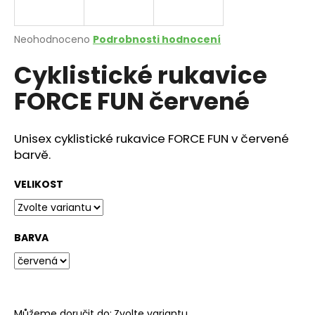
a
j
Průměrné
Neohodnoceno
Podrobnosti hodnocení
í
hodnocení
Cyklistické rukavice
produktu
t
je
?
FORCE FUN červené
0,0
z
5
hvězdiček.
Unisex cyklistické rukavice FORCE FUN v červené
barvě.
HLEDAT
VELIKOST
D
o
BARVA
p
o
r
u
Můžeme doručit do:
Zvolte variantu