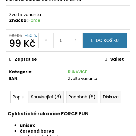
č
u
j
Zvolte variantu
e
Značka:
Force
m
e
199 Kč
–50 %
99 Kč
DO KOŠÍKU
FORCE
Měrná
LOOK
FLUO
cena:
Zeptat se
Sdílet
99
Kč
Kategorie
:
RUKAVICE
Původně:
EAN
:
Zvolte variantu
179
Kč
Popis
Související (8)
Podobné (8)
Diskuze
Cyklistické rukavice FORCE FUN
unisex
červená barva