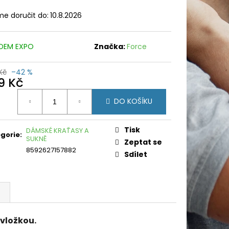
e doručit do:
10.8.2026
DEM EXPO
Značka:
Force
Kč
–42 %
9 Kč
ná
DO KOŠÍKU
:
Tisk
DÁMSKÉ KRAŤASY A
gorie
:
SUKNĚ
Zeptat se
8592627157882
Sdílet
vložkou.