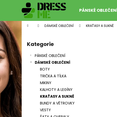
K
Přejít
na
o
PÁNSKÉ OBLEČEN
obsah
Zpět
Zpět
š
do
do
í
Domů
DÁMSKÉ OBLEČENÍ
KRAŤASY A SUKNĚ
k
obchodu
obchodu
P
o
Kategorie
Přeskočit
s
kategorie
t
PÁNSKÉ OBLEČENÍ
r
DÁMSKÉ OBLEČENÍ
a
BOTY
n
TRIČKA A TÍLKA
n
MIKINY
í
FORCE LOOK FLUO
KALHOTY A LEGÍNY
p
99 Kč
KRAŤASY A SUKNĚ
Původně:
179 Kč
a
BUNDY A VĚTROVKY
n
VESTY
e
ŠATY A OVERALY