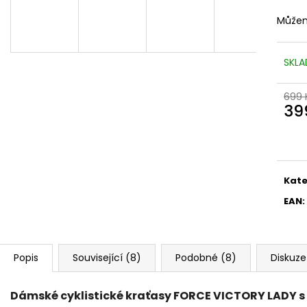
Můžem
SKLA
699 
39
Měr
cena
Kate
EAN
:
Popis
Související (8)
Podobné (8)
Diskuze
Dámské cyklistické kraťasy FORCE VICTORY LADY s 