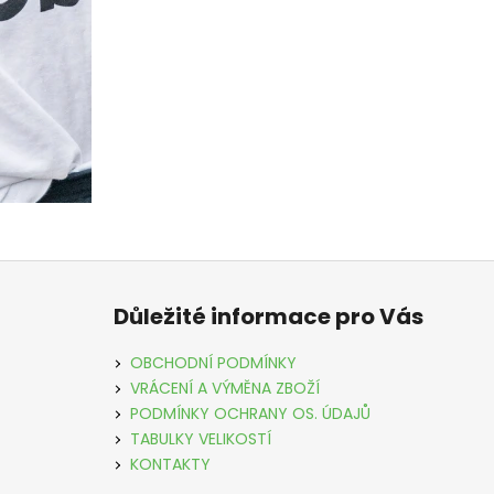
Z
á
Důležité informace pro Vás
p
a
OBCHODNÍ PODMÍNKY
t
VRÁCENÍ A VÝMĚNA ZBOŽÍ
í
PODMÍNKY OCHRANY OS. ÚDAJŮ
TABULKY VELIKOSTÍ
KONTAKTY