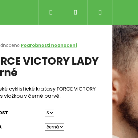
Hledat
Přihlášení
Nákupní
košík
rné
odnoceno
Podrobnosti hodnocení
cení
RCE VICTORY LADY
ktu
rné
ček.
ké cyklistické kraťasy FORCE VICTORY
s vložkou v černé barvě.
Následující
LE RŮŽOVO-ČERNÉ
OST
Kč
A