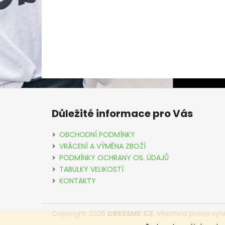
Z
á
Důležité informace pro Vás
p
a
OBCHODNÍ PODMÍNKY
t
VRÁCENÍ A VÝMĚNA ZBOŽÍ
í
PODMÍNKY OCHRANY OS. ÚDAJŮ
TABULKY VELIKOSTÍ
KONTAKTY
Copyright 2026
DRESSME.CZ
. Všechna práva vyh