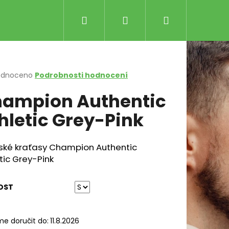
Hledat
Přihlášení
Nákupní
košík
rné
odnoceno
Podrobnosti hodnocení
cení
ampion Authentic
ktu
hletic Grey-Pink
ček.
ké kraťasy Champion Authentic
tic Grey-Pink
Následující
WER ČERNO-MODRÉ
OST
č
e doručit do:
11.8.2026