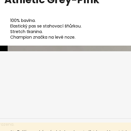
100% bavlna
.
Elastický pas se stahovací šňůrkou
.
Stretch tkanina
.
Champion značka na levé noze.
razena.