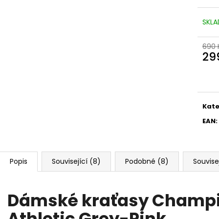
SKLA
690 
29
Měr
cena
Kate
EAN
:
Popis
Související (8)
Podobné (8)
Souvise
Dámské kraťasy Champi
Athletic Grey-Pink