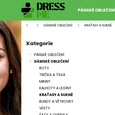
K
Přejít
na
o
PÁNSKÉ OBLEČEN
obsah
Zpět
Zpět
š
do
do
í
Domů
DÁMSKÉ OBLEČENÍ
KRAŤASY A SUKNĚ
k
obchodu
obchodu
P
o
Kategorie
Přeskočit
s
kategorie
t
PÁNSKÉ OBLEČENÍ
r
DÁMSKÉ OBLEČENÍ
a
BOTY
n
TRIČKA A TÍLKA
n
MIKINY
í
KŠILTOVKA HORSEFEATHERS BUNK NAVY
KALHOTY A LEGÍNY
p
399 Kč
KRAŤASY A SUKNĚ
Původně:
649 Kč
a
BUNDY A VĚTROVKY
n
VESTY
e
ŠATY A OVERALY