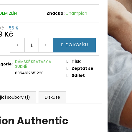
DEM ZLÍN
Značka:
Champion
Kč
–56 %
9 Kč
ná
DO KOŠÍKU
:
Tisk
DÁMSKÉ KRAŤASY A
gorie
:
SUKNĚ
Zeptat se
8054612651220
Sdílet
jící soubory (1)
Diskuze
on Authentic