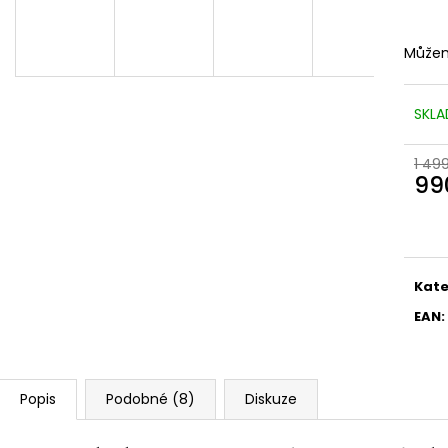
Můžem
SKLA
1 49
99
Měr
cena
Kate
EAN
:
Popis
Podobné (8)
Diskuze