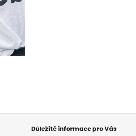
Z
á
Důležité informace pro Vás
p