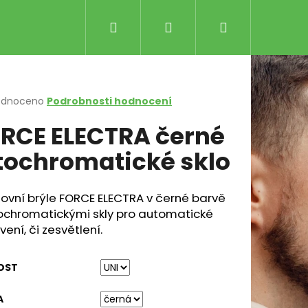
Hledat
Přihlášení
Nákupní
košík
rné
odnoceno
Podrobnosti hodnocení
cení
RCE ELECTRA černé
ktu
tochromatické sklo
ček.
ovní brýle FORCE ELECTRA v černé barvě
tochromatickými skly pro automatické
ení, či zesvětlení.
SENCE THERMAL ŠEDÁ
Následující
č
OST
A