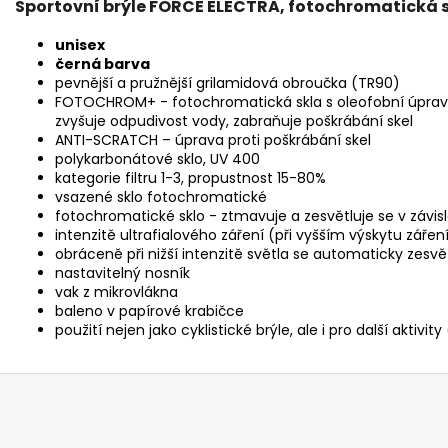
Sportovní brýle FORCE ELECTRA, fotochromatická s
unisex
černá barva
pevnější a pružnější grilamidová obroučka (TR90)
FOTOCHROM+ - fotochromatická skla s oleofobní úpravo
zvyšuje odpudivost vody, zabraňuje poškrábání skel
ANTI-SCRATCH – úprava proti poškrábání skel
polykarbonátové sklo, UV 400
kategorie filtru 1-3, propustnost 15-80%
vsazené sklo fotochromatické
fotochromatické sklo - ztmavuje a zesvětluje se v závisl
intenzitě ultrafialového záření (při vyšším výskytu záře
obráceně při nižší intenzitě světla se automaticky zesvě
nastavitelný nosník
vak z mikrovlákna
baleno v papírové krabičce
použití nejen jako cyklistické brýle, ale i pro další aktivity