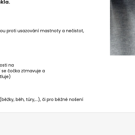
kla.
u proti usazování mastnoty a nečistot,
osti na
ní se čočka ztmavuje a
tluje)
 (běžky, běh, túry,...), či pro běžné nošení