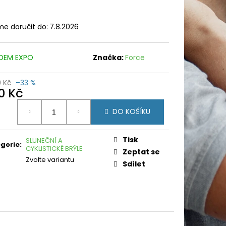
e doručit do:
7.8.2026
DEM EXPO
Značka:
Force
9 Kč
–33 %
0 Kč
ná
DO KOŠÍKU
:
Tisk
SLUNEČNÍ A
gorie
:
CYKLISTICKÉ BRÝLE
Zeptat se
Zvolte variantu
Sdílet