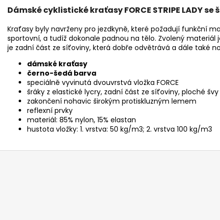
Dámské cyklistické kraťasy FORCE STRIPE LADY se š
Kraťasy byly navrženy pro jezdkyně, které požadují funkční mater
sportovní, a tudíž dokonale padnou na tělo. Zvolený materiál 
je zadní část ze síťoviny, která dobře odvětrává a dále také
dámské kraťasy
černo-šedá barva
speciálně vyvinutá dvouvrstvá vložka FORCE
šráky z elastické lycry, zadní část ze síťoviny, ploché švy
zakončení nohavic širokým protiskluzným lemem
reflexní prvky
materiál: 85% nylon, 15% elastan
hustota vložky: 1. vrstva: 50 kg/m3; 2. vrstva 100 kg/m3