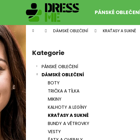
K
Přejít
na
o
PÁNSKÉ OBLEČEN
obsah
Zpět
Zpět
š
do
do
í
Domů
DÁMSKÉ OBLEČENÍ
KRAŤASY A SUKNĚ
k
obchodu
obchodu
P
o
Kategorie
Přeskočit
s
kategorie
t
PÁNSKÉ OBLEČENÍ
r
DÁMSKÉ OBLEČENÍ
a
BOTY
n
TRIČKA A TÍLKA
n
MIKINY
í
FORCE MILD KR. RUKÁV TM. FIALOVÝ
KALHOTY A LEGÍNY
p
599 Kč
KRAŤASY A SUKNĚ
Původně:
1 199 Kč
a
BUNDY A VĚTROVKY
n
VESTY
e
ŠATY A OVERALY