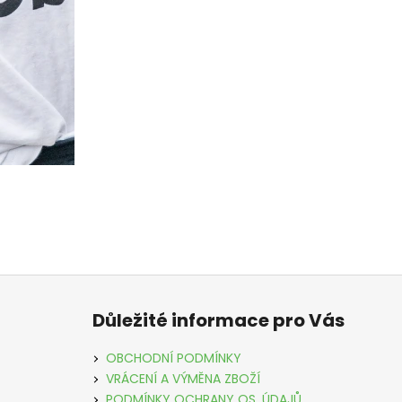
Z
á
Důležité informace pro Vás
p
a
OBCHODNÍ PODMÍNKY
t
VRÁCENÍ A VÝMĚNA ZBOŽÍ
PODMÍNKY OCHRANY OS. ÚDAJŮ