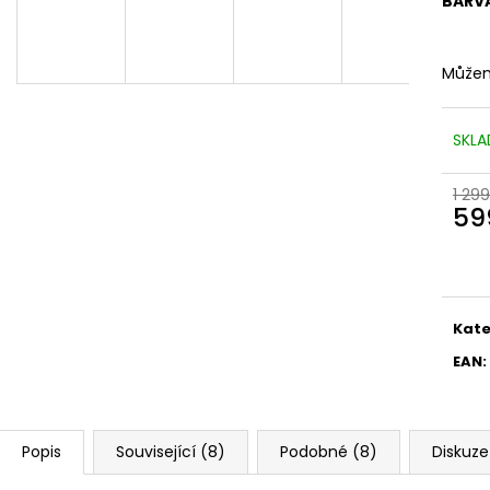
BARV
Můžem
SKLA
1 299
59
Měr
cena
Kate
EAN
:
Popis
Související (8)
Podobné (8)
Diskuze