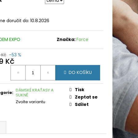
A
e doručit do:
10.8.2026
DEM EXPO
Značka:
Force
 Kč
–53 %
9 Kč
ná
DO KOŠÍKU
:
Tisk
DÁMSKÉ KRAŤASY A
gorie
:
SUKNĚ
Zeptat se
Zvolte variantu
Sdílet