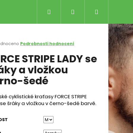
Hledat
Přihlášení
Nákupní
košík
rné
odnoceno
Podrobnosti hodnocení
cení
RCE STRIPE LADY se
ktu
áky a vložkou
rno-šedé
ček.
é cyklistické kraťasy FORCE STRIPE
SENCE THERMAL ŠEDÁ
Následující
se šráky a vložkou v černo-šedé barvě.
č
OST