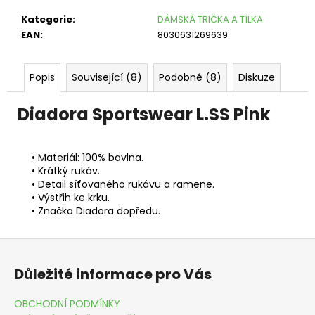
č
u
Kategorie
:
DÁMSKÁ TRIČKA A TÍLKA
j
EAN
:
8030631269639
e
m
e
Popis
Související (8)
Podobné (8)
Diskuze
PONOŽKY
Diadora Sportswear L.SS Pink
FORCE
LONGER
SLIM
BÍLÉ
• Materiál: 100% bavlna
.
•
Krátký rukáv
.
99
•
Detail síťovaného rukávu a ramene
.
Kč
Původně:
•
Výstřih ke krku
.
199
•
Značka Diadora dopředu.
Kč
Z
á
Důležité informace pro Vás
p
a
OBCHODNÍ PODMÍNKY