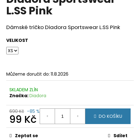
je
a
L.SS Pink
0,0
z
j
5
í
hvězdiček.
Dámské tričko Diadora Sportswear L.SS Pink
t
?
VELIKOST
HLEDAT
Můžeme doručit do:
11.8.2026
SKLADEM ZLÍN
Značka:
Diadora
D
o
690 Kč
–85 %
p
99 Kč
DO KOŠÍKU
o
r
Měrná
cena:
u
Zeptat se
Sdílet