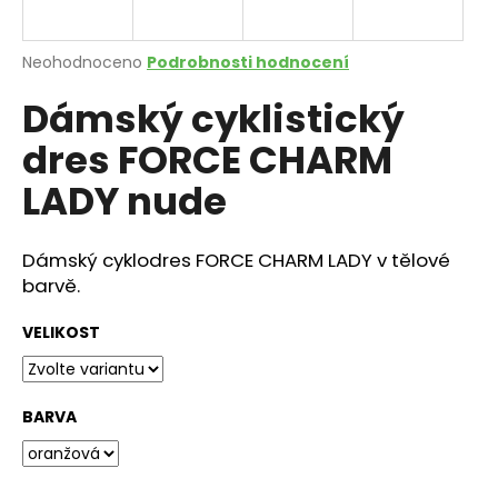
a
j
Průměrné
Neohodnoceno
Podrobnosti hodnocení
í
hodnocení
Dámský cyklistický
produktu
t
je
?
dres FORCE CHARM
0,0
z
LADY nude
5
hvězdiček.
Dámský cyklodres FORCE CHARM LADY v tělové
HLEDAT
barvě.
VELIKOST
D
o
p
BARVA
o
r
u