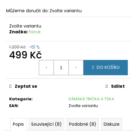
č
u
Můžeme doručit do:
Zvolte variantu
j
e
Zvolte variantu
m
Značka:
Force
e
FORCE
1 299 Kč
–61 %
499 Kč
ARCTIC
PRO
ČERNÉ
Měrná
DO KOŠÍKU
cena:
399
Kč
Původně:
799
Zeptat se
Sdílet
Kč
Kategorie
:
DÁMSKÁ TRIČKA A TÍLKA
EAN
:
Zvolte variantu
Popis
Související (8)
Podobné (8)
Diskuze