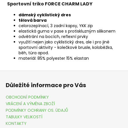
Sportovní triko FORCE CHARM LADY
dámský cyklistický dres
tělová barva
celorozepínací, 3 zadní kapsy, YKK zip
elastická guma v pase s protiskluzným silikonem
odvětrání na bocích, reflexní prvky
využití nejen jako cyklistický dres, ale i pro jiné
sportovní aktivity - kolečkové brusle, koloběžka,
běh, túra apod.
materiál: 85% polyester 15% elastan
Z
á
Důležité informace pro Vás
p
a
OBCHODNÍ PODMÍNKY
t
VRÁCENÍ A VÝMĚNA ZBOŽÍ
í
PODMÍNKY OCHRANY OS. ÚDAJŮ
TABULKY VELIKOSTÍ
KONTAKTY