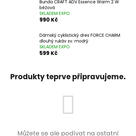
Bunda CRAFT ADV Essence Warm 2 W
a
béžová
SKLADEM EXPO
j
990 Kč
í
t
Dámský cyklistický dres FORCE CHARM
?
dlouhý rukáv sv. modrý
SKLADEM EXPO
599 Kč
HLEDAT
Produkty teprve připravujeme.
D
o
p
o
r
u
Můžete se ale podívat na ostatní