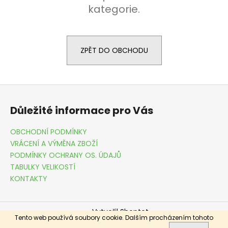
č
kategorie.
u
j
e
m
ZPĚT DO OBCHODU
e
FORCE
MTB
Z
ANGLE
á
RŮŽOVO-
Důležité informace pro Vás
ČERNÉ
p
199
a
OBCHODNÍ PODMÍNKY
Kč
t
Původně:
VRÁCENÍ A VÝMĚNA ZBOŽÍ
449
í
PODMÍNKY OCHRANY OS. ÚDAJŮ
Kč
TABULKY VELIKOSTÍ
KONTAKTY
Vytvořil Shoptet
Tento web používá soubory cookie. Dalším procházením tohoto
Copyright 2026
DRESSME.CZ
. Všechna práva vyhrazena.