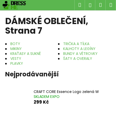
K
Přejít
Hledat
Náku
M
Přihlášen
na
o
obsah
Zpět
Zpět
košík
š
DÁMSKÉ OBLEČENÍ
,
í
C
Strana 7
k
o
p
BOTY
TRIČKA A TÍLKA
o
MIKINY
KALHOTY A LEGÍNY
KRAŤASY A SUKNĚ
BUNDY A VĚTROVKY
t
VESTY
ŠATY A OVERALY
ř
PLAVKY
e
Nejprodávanější
b
u
j
CRAFT CORE Essence Logo zelená W
e
SKLADEM EXPO
t
299 Kč
e
n