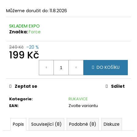
č
u
Můžeme doručit do:
11.8.2026
j
e
SKLADEM EXPO
m
Značka:
Force
e
MIZUNO
249 Kč
–20 %
199 Kč
IMPULSE
PRINTED
SHORT
Měrná
TIGHT
DO KOŠÍKU
cena:
J2GB925056
HOT
CORAL
Zeptat se
Sdílet
199
Kč
Kategorie
:
RUKAVICE
Původně:
EAN
:
Zvolte variantu
990
Kč
Popis
Související (8)
Podobné (8)
Diskuze