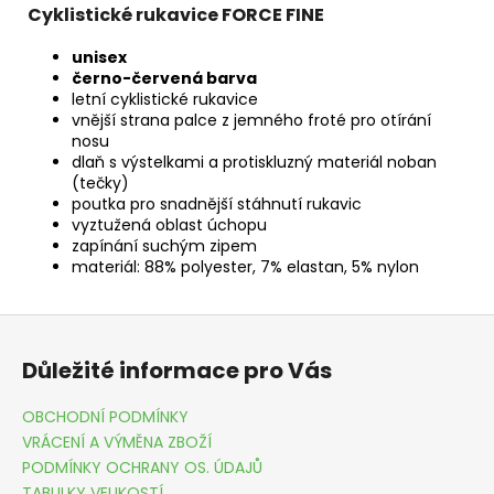
Cyklistické rukavice FORCE FINE
unisex
černo-červená barva
letní cyklistické rukavice
vnější strana palce z jemného froté pro otírání
nosu
dlaň s výstelkami a protiskluzný materiál noban
(tečky)
poutka pro snadnější stáhnutí rukavic
vyztužená oblast úchopu
zapínání suchým zipem
materiál: 88% polyester, 7% elastan, 5% nylon
Z
á
Důležité informace pro Vás
p
a
OBCHODNÍ PODMÍNKY
t
VRÁCENÍ A VÝMĚNA ZBOŽÍ
í
PODMÍNKY OCHRANY OS. ÚDAJŮ
TABULKY VELIKOSTÍ