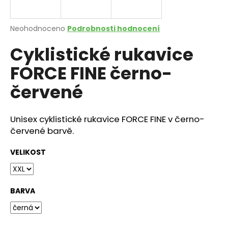
a
j
Průměrné
Neohodnoceno
Podrobnosti hodnocení
í
hodnocení
Cyklistické rukavice
produktu
t
je
?
FORCE FINE černo-
0,0
z
červené
5
hvězdiček.
Unisex cyklistické rukavice FORCE FINE v černo-
HLEDAT
červené barvě.
VELIKOST
D
o
p
BARVA
o
r
u