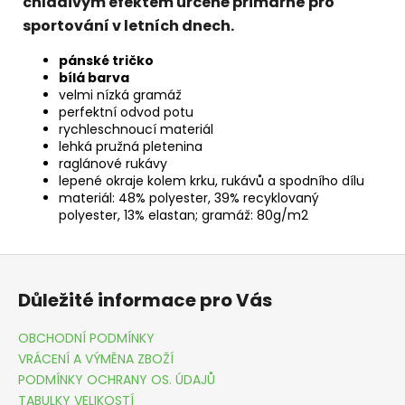
chladivým efektem určené primárně pro
sportování v letních dnech.
pánské tričko
bílá barva
velmi nízká gramáž
perfektní odvod potu
rychleschnoucí materiál
lehká pružná pletenina
raglánové rukávy
lepené okraje kolem krku, rukávů a spodního dílu
materiál: 48% polyester, 39% recyklovaný
polyester, 13% elastan; gramáž: 80g/m2
Z
á
Důležité informace pro Vás
p
a
OBCHODNÍ PODMÍNKY
t
VRÁCENÍ A VÝMĚNA ZBOŽÍ
í
PODMÍNKY OCHRANY OS. ÚDAJŮ
TABULKY VELIKOSTÍ