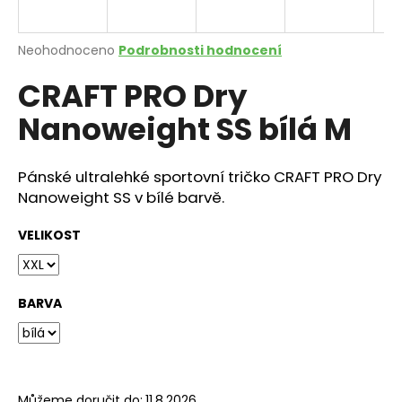
a
j
Průměrné
Neohodnoceno
Podrobnosti hodnocení
í
hodnocení
CRAFT PRO Dry
produktu
t
je
?
Nanoweight SS bílá M
0,0
z
5
hvězdiček.
Pánské ultralehké sportovní tričko CRAFT PRO Dry
Nanoweight SS v bílé barvě.
HLEDAT
VELIKOST
D
o
BARVA
p
o
r
u
Můžeme doručit do:
11.8.2026