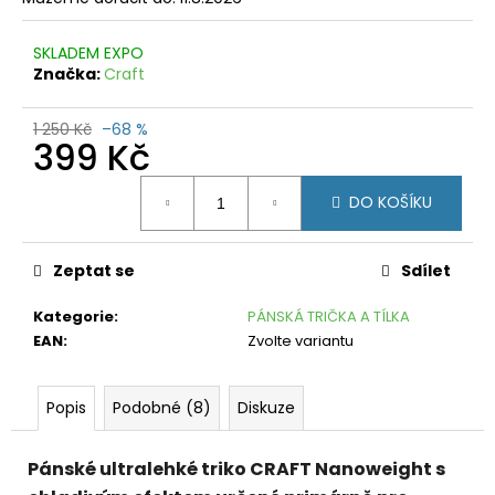
č
u
j
SKLADEM EXPO
e
Značka:
Craft
m
e
1 250 Kč
–68 %
399 Kč
DÁMSKÁ
Měrná
SUKNĚ
DO KOŠÍKU
CRAFT
cena:
PRO
HYPERVENT
2
Zeptat se
Sdílet
RŮŽOVÁ
799
Kategorie
:
PÁNSKÁ TRIČKA A TÍLKA
Kč
EAN
:
Zvolte variantu
Původně:
1
390
Kč
Popis
Podobné (8)
Diskuze
Pánské ultralehké triko CRAFT Nanoweight s