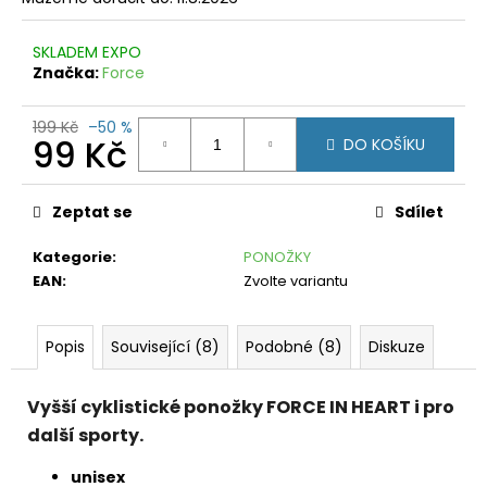
č
u
j
SKLADEM EXPO
e
Značka:
Force
m
e
199 Kč
–50 %
99 Kč
DO KOŠÍKU
MIZUNO
Měrná
IMPULSE
PRINTED
cena:
Zeptat se
Sdílet
SHORT
TIGHT
J2GB925056
Kategorie
:
PONOŽKY
HOT
EAN
:
Zvolte variantu
CORAL
199
Kč
Popis
Související (8)
Podobné (8)
Diskuze
Původně:
990
Kč
Vyšší cyklistické ponožky FORCE IN HEART i pro
další sporty.
unisex