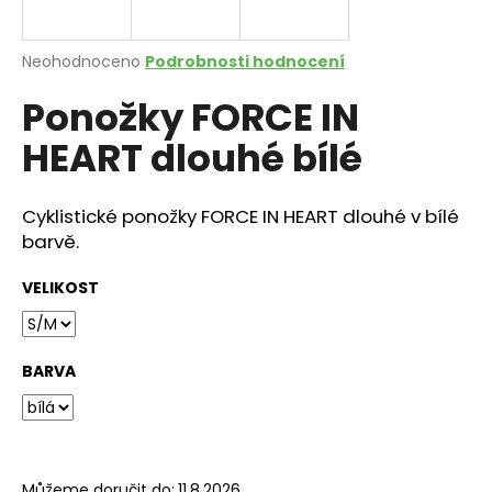
a
j
Průměrné
Neohodnoceno
Podrobnosti hodnocení
í
hodnocení
Ponožky FORCE IN
produktu
t
je
?
HEART dlouhé bílé
0,0
z
5
hvězdiček.
Cyklistické ponožky FORCE IN HEART dlouhé v bílé
barvě.
HLEDAT
VELIKOST
D
o
BARVA
p
o
r
u
Můžeme doručit do:
11.8.2026