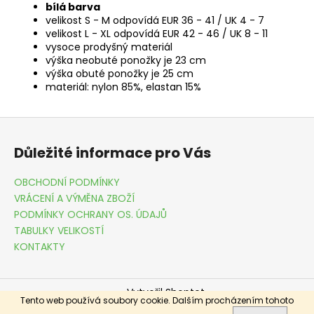
bílá barva
velikost S - M odpovídá EUR 36 - 41 / UK 4 - 7
velikost L - XL odpovídá EUR 42 - 46 / UK 8 - 11
vysoce prodyšný materiál
výška neobuté ponožky je 23 cm
výška obuté ponožky je 25 cm
materiál: nylon 85%, elastan 15%
Z
á
Důležité informace pro Vás
p
a
OBCHODNÍ PODMÍNKY
t
VRÁCENÍ A VÝMĚNA ZBOŽÍ
í
PODMÍNKY OCHRANY OS. ÚDAJŮ
TABULKY VELIKOSTÍ
KONTAKTY
Vytvořil Shoptet
Tento web používá soubory cookie. Dalším procházením tohoto
Copyright 2026
DRESSME.CZ
. Všechna práva vyhrazena.