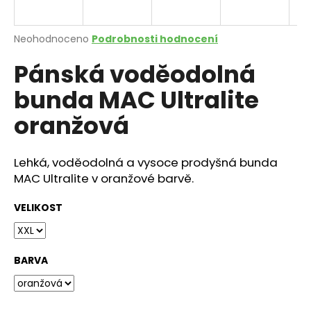
a
j
Průměrné
Neohodnoceno
Podrobnosti hodnocení
í
hodnocení
Pánská voděodolná
produktu
t
je
?
bunda MAC Ultralite
0,0
z
oranžová
5
hvězdiček.
Lehká, voděodolná a vysoce prodyšná bunda
HLEDAT
MAC Ultralite v oranžové barvě.
VELIKOST
D
o
p
BARVA
o
r
u