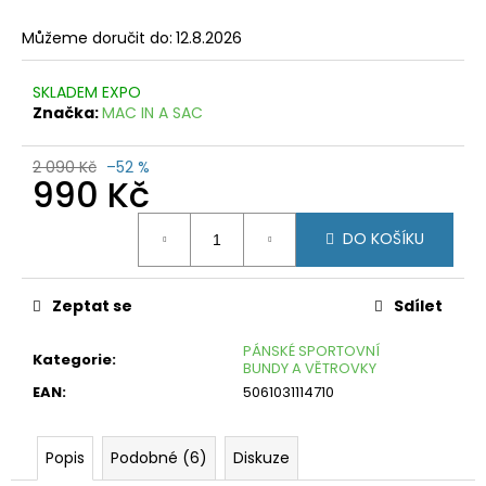
č
u
Můžeme doručit do:
12.8.2026
j
e
SKLADEM EXPO
m
Značka:
MAC IN A SAC
e
FORCE
2 090 Kč
–52 %
990 Kč
DARTS
GEL
MODRO-
Měrná
ŠEDÉ
DO KOŠÍKU
cena:
199
Kč
Původně:
Zeptat se
Sdílet
399
Kč
PÁNSKÉ SPORTOVNÍ
Kategorie
:
BUNDY A VĚTROVKY
EAN
:
5061031114710
Popis
Podobné (6)
Diskuze