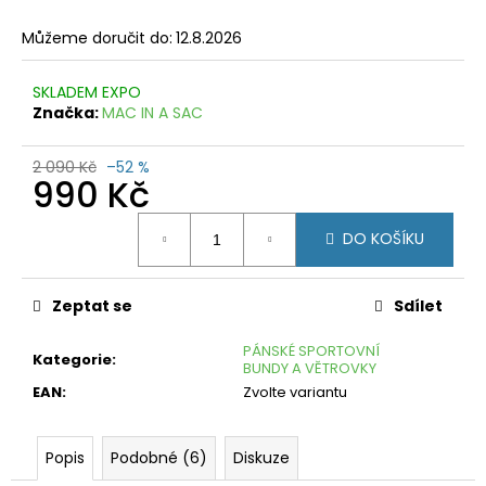
č
u
Můžeme doručit do:
12.8.2026
j
e
SKLADEM EXPO
m
Značka:
MAC IN A SAC
e
FORCE
2 090 Kč
–52 %
990 Kč
BRAND
BORDÓ
Měrná
199
DO KOŠÍKU
cena:
Kč
Původně:
399
Kč
Zeptat se
Sdílet
PÁNSKÉ SPORTOVNÍ
Kategorie
:
BUNDY A VĚTROVKY
EAN
:
Zvolte variantu
Popis
Podobné (6)
Diskuze