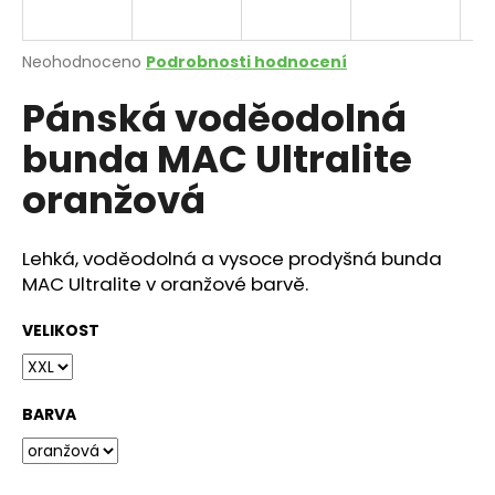
a
j
Průměrné
Neohodnoceno
Podrobnosti hodnocení
í
hodnocení
Pánská voděodolná
produktu
t
je
?
bunda MAC Ultralite
0,0
z
oranžová
5
hvězdiček.
Lehká, voděodolná a vysoce prodyšná bunda
HLEDAT
MAC Ultralite v oranžové barvě.
VELIKOST
D
o
p
BARVA
o
r
u