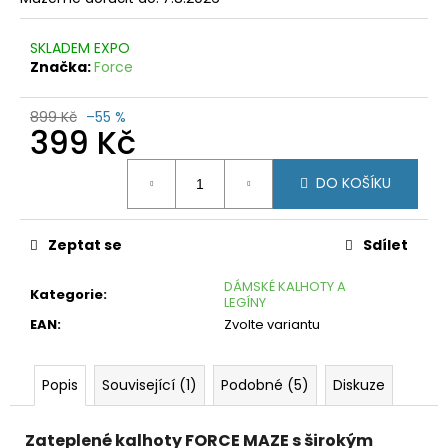
č
u
j
SKLADEM EXPO
e
Značka:
Force
m
e
899 Kč
–55 %
399 Kč
CYKLISTICKÉ
Měrná
RUKAVICE
DO KOŠÍKU
FORCE
cena:
FINE
ČERNO-
ŠEDÉ
Zeptat se
Sdílet
199
Kč
DÁMSKÉ KALHOTY A
Kategorie
:
Původně:
LEGÍNY
249
EAN
:
Zvolte variantu
Kč
Popis
Související (1)
Podobné (5)
Diskuze
Zateplené kalhoty FORCE MAZE s širokým