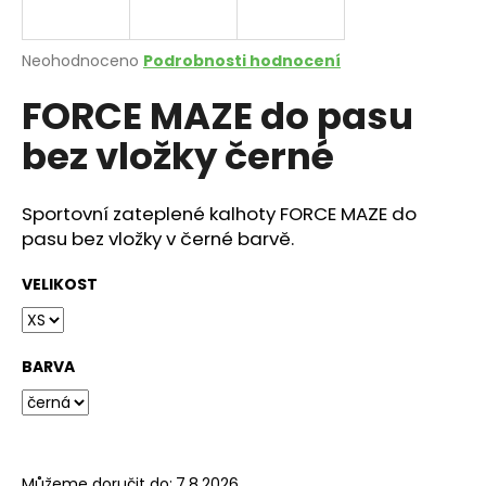
a
j
Průměrné
Neohodnoceno
Podrobnosti hodnocení
í
hodnocení
FORCE MAZE do pasu
produktu
t
je
?
bez vložky černé
0,0
z
5
hvězdiček.
Sportovní zateplené kalhoty FORCE MAZE do
pasu bez vložky v černé barvě.
HLEDAT
VELIKOST
D
o
BARVA
p
o
r
u
Můžeme doručit do:
7.8.2026