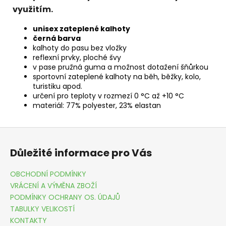
využitím.
unisex zateplené kalhoty
černá barva
kalhoty do pasu bez vložky
reflexní prvky, ploché švy
v pase pružná guma a možnost dotažení šňůrkou
sportovní zateplené kalhoty na běh, běžky, kolo,
turistiku apod.
určení pro teploty v rozmezí 0 °C až +10 °C
materiál: 77% polyester, 23% elastan
Z
á
Důležité informace pro Vás
p
a
OBCHODNÍ PODMÍNKY
t
VRÁCENÍ A VÝMĚNA ZBOŽÍ
í
PODMÍNKY OCHRANY OS. ÚDAJŮ
TABULKY VELIKOSTÍ
KONTAKTY