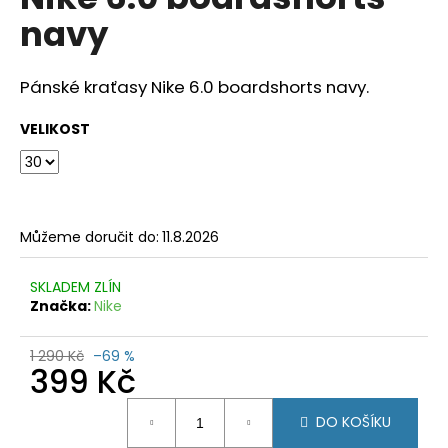
je
a
navy
0,0
z
j
5
í
hvězdiček.
Pánské kraťasy Nike 6.0 boardshorts navy.
t
?
VELIKOST
HLEDAT
Můžeme doručit do:
11.8.2026
SKLADEM ZLÍN
Značka:
Nike
D
o
1 290 Kč
–69 %
p
399 Kč
o
r
Měrná
DO KOŠÍKU
cena:
u