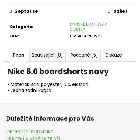
č
u
Zeptat se
Sdílet
j
e
PÁNSKÉ KRAŤASY A
Kategorie
:
m
ŠORTKY
e
EAN
:
0659658283275
FORCE
MTB
Popis
Související (8)
Podobné (5)
Diskuze
ANGLE
ČERVENO-
ČERNÉ
Nike 6.0 boardshorts navy
199
Kč
• Materiál: 84% polyester, 16% elastan
Původně:
• Jedna zadní kapsa
449
Kč
Z
á
Důležité informace pro Vás
p
a
OBCHODNÍ PODMÍNKY
t
VRÁCENÍ A VÝMĚNA ZBOŽÍ