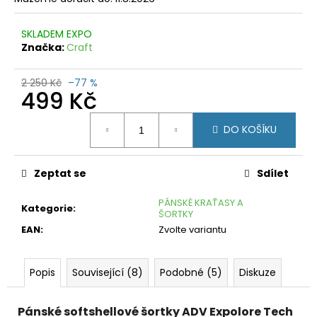
č
u
j
SKLADEM EXPO
e
Značka:
Craft
m
e
2 250 Kč
–77 %
499 Kč
CRAFT
Měrná
CORE
DO KOŠÍKU
GAIN
cena:
POINT
499
Zeptat se
Sdílet
Kč
Původně:
1
PÁNSKÉ KRAŤASY A
Kategorie
:
090
ŠORTKY
Kč
EAN
:
Zvolte variantu
Popis
Související (8)
Podobné (5)
Diskuze
Pánské softshellové šortky ADV Expolore Tech