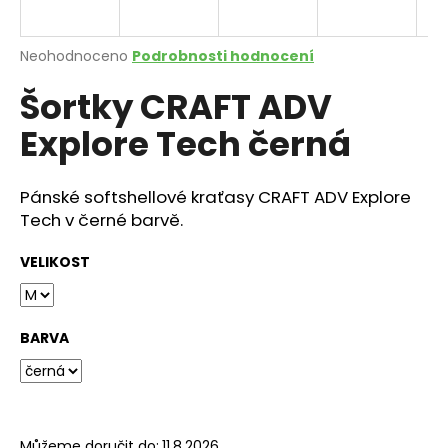
a
j
Průměrné
Neohodnoceno
Podrobnosti hodnocení
í
hodnocení
Šortky CRAFT ADV
produktu
t
je
?
Explore Tech černá
0,0
z
5
hvězdiček.
Pánské softshellové kraťasy CRAFT ADV Explore
Tech v černé barvě.
HLEDAT
VELIKOST
D
o
BARVA
p
o
r
u
Můžeme doručit do:
11.8.2026